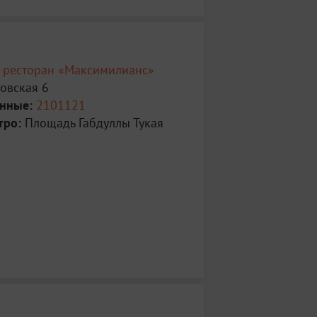
 ресторан «Максимилианс»
овская 6
анные:
2101121
тро:
Площадь Габдуллы Тукая