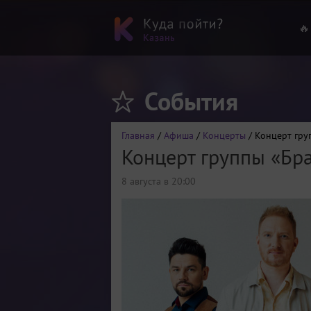
🔥
События
Главная
/
Афиша
/
Концерты
/ Концерт гру
Концерт группы «Бра
8 августа в 20:00