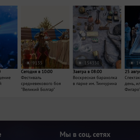
9135
154350
1
0
Сегодня в 10:00
Завтра в 08:00
25 авгу
щение
Фестиваль
Воскресная барахолка
Спектак
й
средневекового боя
в парке им. Тинчурина
день, и
"Великий Болгар"
Фигаро
е
Мы в соц. сетях