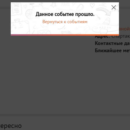
Данное событие прошло.
Вернуться к событиям
Место:
Пивной
Адрес:
Спартак
Контактные д
Ближайшее ме
тересно