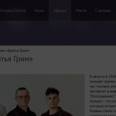
 Казань Online
Кино
Афиша
Места
С детьми
ппы «Братья Грим»
тья Грим»
8 августа в 20:
концерт группы 
мы "хлопали рес
прозвучат в жив
"Осолодевшая", 
музыка — это и
которые остаютс
Казани станет о
настоящее музы