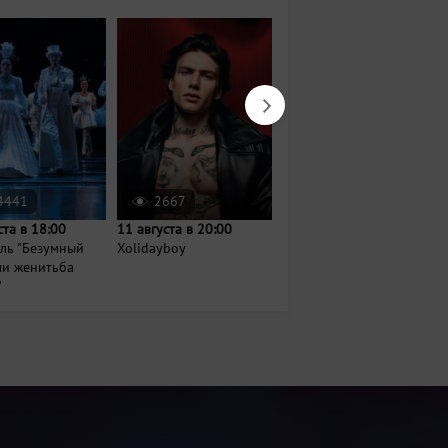
4441
2667
310
ста в 18:00
11 августа в 20:00
Сегодня в 17:00
ль "Безумный
Xolidayboy
Музыкальный опен-эйр
ли женитьба
«Сайдашстан»
"