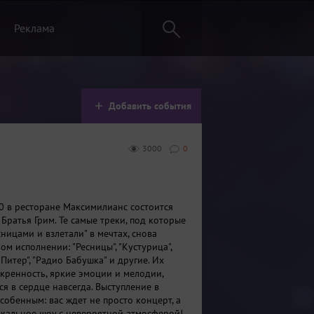
Реклама
Добавить события
3000
0
00 в ресторане Максимилианс состоится
Братья Грим. Те самые треки, под которые
ницами и взлетали" в мечтах, снова
ом исполнении: "Ресницы", "Кустурица",
"Питер", "Радио Бабушка" и другие. Их
скренность, яркие эмоции и мелодии,
я в сердце навсегда. Выступление в
собенным: вас ждет не просто концерт, а
кальное шоу с невероятной атмосферой!