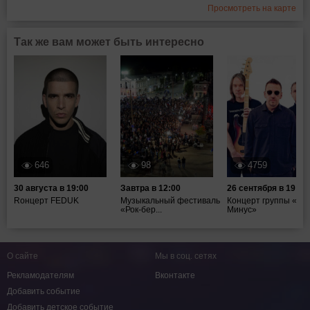
Просмотреть на карте
Так же вам может быть интересно
646
98
4759
30 августа в 19:00
Завтра в 12:00
26 сентября в 19:00
Rонцерт FEDUK
Музыкальный фестиваль
Концерт группы «Та
«Рок-бер...
Минус»
О сайте
Мы в соц. сетях
Рекламодателям
Вконтакте
Добавить событие
Добавить детское событие