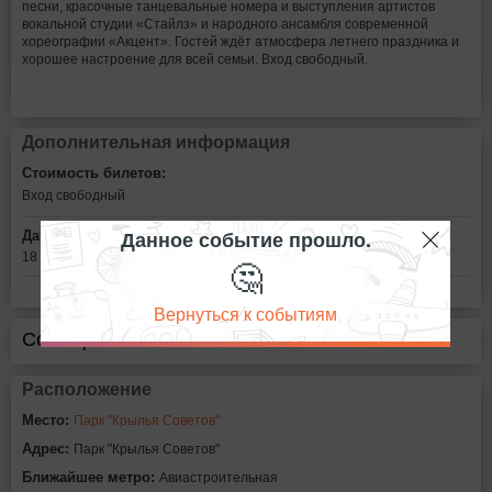
песни, красочные танцевальные номера и выступления артистов
вокальной студии «Стайлз» и народного ансамбля современной
хореографии «Акцент». Гостей ждёт атмосфера летнего праздника и
хорошее настроение для всей семьи. Вход свободный.
Дополнительная информация
Стоимость билетов:
Вход свободный
Данное событие прошло.
Дата:
18 июня в 18:00
🤔
Вернуться к событиям
Сообщить об ошибке
Расположение
Место:
Парк "Крылья Советов"
Адрес:
Парк "Крылья Советов"
Ближайшее метро:
Авиастроительная