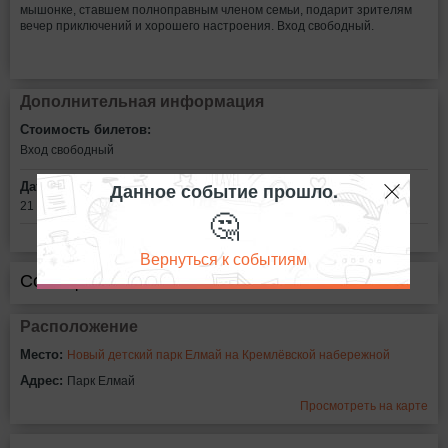
мышонке, ставшем полноправным членом семьи, подарит зрителям
вечер приключений и хорошего настроения. Вход свободный.
Дополнительная информация
Стоимость билетов:
Вход свободный
Данное событие прошло.
Дата:
21 июня в 19:00
🤔
Вернуться к событиям
Сообщить об ошибке
Расположение
Место:
Новый детский парк Елмай на Кремлёвской набережной
Адрес:
Парк Елмай
Просмотреть на карте