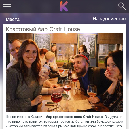
Назад к местам
Места
Крафтовый бар Craft House
Новое место
в Казани
–
бар крафтового пива Craft House
. Вы думали,
что пиво - это напиток, который пьется из бутылки или большой кружки
и которым запивается вяленая рыба? Вам нужно срочно посетить это