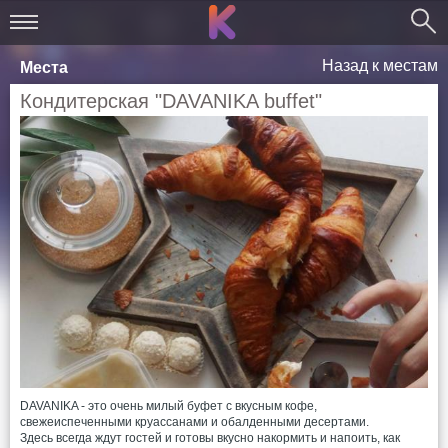
Назад к местам
Места
Кондитерская "DAVANIKA buffet"
DAVANIKA - это очень милый буфет с вкусным кофе,
свежеиспеченными круассанами и обалденными десертами.
Здесь всегда ждут гостей и готовы вкусно накормить и напоить, как