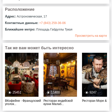
Расположение
Адрес:
​Астрономическая, 17
Контактные данные:
+7 (843) 259-36-06
Ближайшее метро:
Площадь Габдуллы Тукая
Просмотреть на карте
Так же вам может быть интересно
25451
11400
9247
ВКофейне - Французский
Ресторан индийской
Ресторан Море & Мо
уголок...
кухни Малаб...