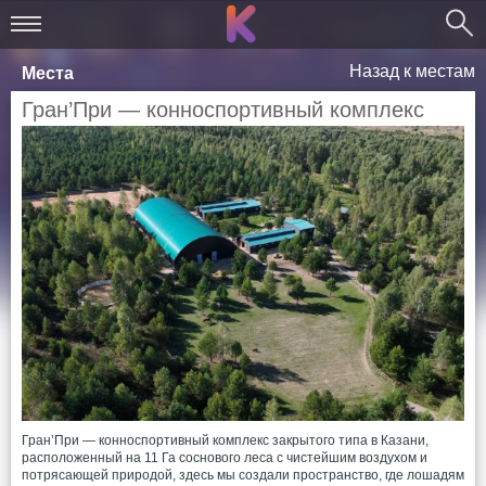
Назад к местам
Места
Гран’При — конноспортивный комплекс
Гран’При — конноспортивный комплекс закрытого типа в Казани,
расположенный на 11 Га соснового леса с чистейшим воздухом и
потрясающей природой, здесь мы создали пространство, где лошадям