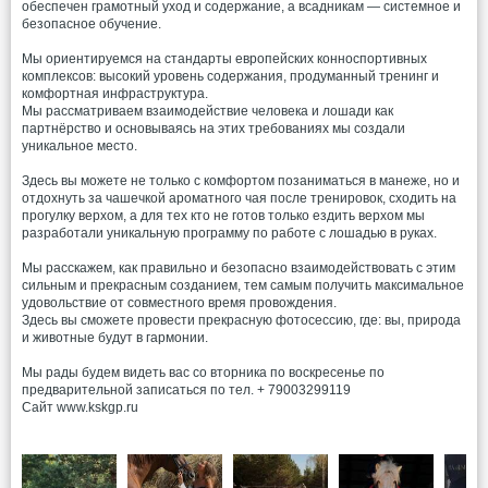
обеспечен грамотный уход и содержание, а всадникам — системное и
безопасное обучение.
Мы ориентируемся на стандарты европейских конноспортивных
комплексов: высокий уровень содержания, продуманный тренинг и
комфортная инфраструктура.
Мы рассматриваем взаимодействие человека и лошади как
партнёрство и основываясь на этих требованиях мы создали
уникальное место.
Здесь вы можете не только с комфортом позаниматься в манеже, но и
отдохнуть за чашечкой ароматного чая после тренировок, сходить на
прогулку верхом, а для тех кто не готов только ездить верхом мы
разработали уникальную программу по работе с лошадью в руках.
Мы расскажем, как правильно и безопасно взаимодействовать с этим
сильным и прекрасным созданием, тем самым получить максимальное
удовольствие от совместного время провождения.
Здесь вы сможете провести прекрасную фотосессию, где: вы, природа
и животные будут в гармонии.
Мы рады будем видеть вас cо вторника по воскресенье по
предварительной записаться по тел. + 79003299119
Сайт www.kskgp.ru