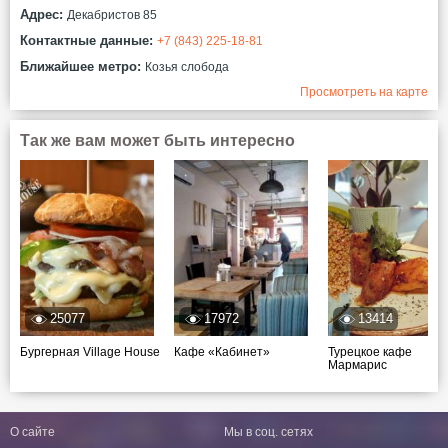
Адрес:
Декабристов 85
Контактные данные:
+7 (843) 225-18-81
Ближайшее метро:
Козья слобода
Просмотреть на карте
Так же вам может быть интересно
25077
17972
13414
Бургерная Village House
Кафе «Кабинет»
Турецкое кафе
Мармарис
О сайте
Мы в соц. сетях