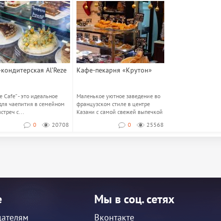
кондитерская Al’Reze
Кафе-пекарня «Крутон»
e Cafe” - это идеальное
Маленькое уютное заведение во
для чаепития в семейном
французском стиле в центре
встреч с...
Казани с самой свежей выпечкой
и невероятно...
0
20708
0
25568
е
Мы в соц. сетях
дателям
Вконтакте