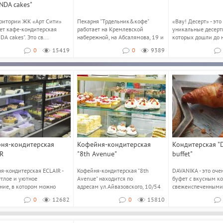
NDA cakes"
ритории ЖК «Арт Сити»
Пекарня "Трдельник&кофе"
«Вау! Десерт» - это
ет кафе-кондитерская
работает на Кремлевской
уникальные десерт
DA cakes". Это св...
набережной, на Абсалямова, 19 и
которых дошли до на
в ТЦ...
0
15419
0
9389
рня-кондитерская
Кофейня-кондитерская
Кондитерская "
R
"8th Avenue"
buffet"
я-кондитерская ECLAIR -
Кофейня-кондитерская "8th
DAVANIKA - это оч
етлое и уютное
Avenue" находится по
буфет с вкусным ко
ние, в котором можно
адресам ул.Айвазовского, 10/54
свежеиспеченными
..
и...
и обалденным...
0
12682
0
15810