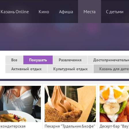
 Казань Online
Кино
Афиша
Места
С детьми
Все
Покушать
Развлечения
Достопримечатель
Активный отдых
Культурный отдых
Казань для дет
-кондитерская
Пекарня "Трдельник&кофе"
Десерт-бар "Вау