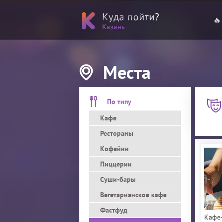
🔥
Места
По типу
Кафе
Рестораны
Кофейни
Пиццерии
Суши-бары
Вегетарианское кафе
Фастфуд
Кафе