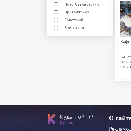
Ново-Савиновский
Приволжский
Советский
Вне Казани
Кафе-
“Al’Rez
место 
кругу, 
О сайт
Рекламо