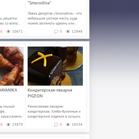
"Smorodina"
Лавка десертов «Smorodina» - это
ы, рецепты
небольшое уютное место, куда
с со всего...
можно заглянуть одному или...
0
10671
0
12848
DAVANIKA
Кондитерская-пекарня
PIGEON
ень милый
Ремесленная пекарня-
фе,
кондитерская. Хлебо-булочные и
 круассанами
кондитерские изделия в лучших
традициях французск...
0
23879
0
18554