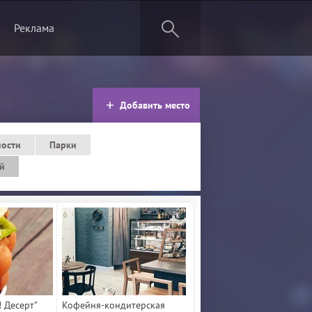
Реклама
Добавить место
ности
Парки
ей
! Десерт"
Кофейня-кондитерская