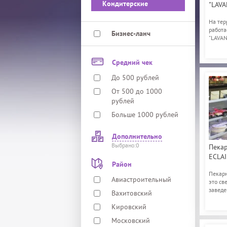
Кондитерские
"LAVA
На тер
работа
Бизнес-ланч
"LAVAN
Средний чек
До 500 рублей
От 500 до 1000
рублей
Больше 1000 рублей
Дополнительно
Выбрано:0
Пека
ECLAI
Район
Пекарн
Авиастроительный
это св
заведе
Вахитовский
вкусно.
Кировский
Московский