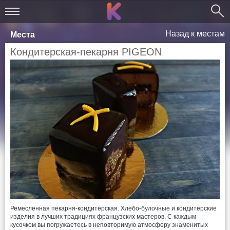
Назад к местам
Места
Кондитерская-пекарня PIGEON
Ремесленная пекарня-кондитерская. Хлебо-булочные и кондитерские
изделия в лучших традициях французских мастеров. С каждым
кусочком вы погружаетесь в неповторимую атмосферу знаменитых