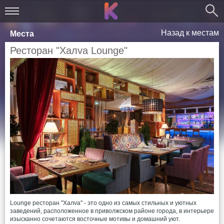
Назад к местам
Места
Ресторан "Халvа Lounge"
Lounge ресторан "Халvа" - это одно из самых стильных и уютных
заведений, расположенное в приволжском районе города, в интерьере
изысканно сочетаются восточные мотивы и домашний уют.