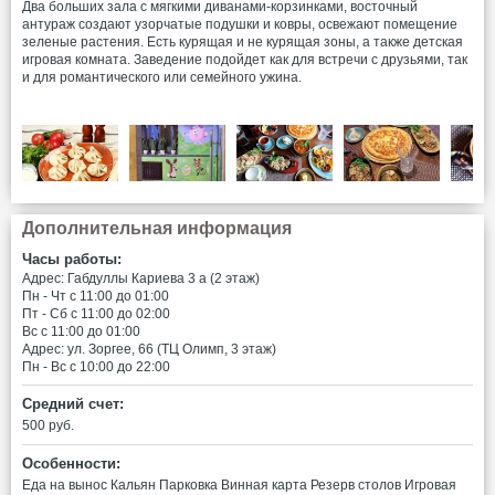
Два больших зала с мягкими диванами-корзинками, восточный
антураж создают узорчатые подушки и ковры, освежают помещение
зеленые растения. Есть курящая и не курящая зоны, а также детская
игровая комната. Заведение подойдет как для встречи с друзьями, так
и для романтического или семейного ужина.
Дополнительная информация
Часы работы:
Адрес: Габдуллы Кариева 3 а (2 этаж)
Пн - Чт c 11:00 до 01:00
Пт - Сб c 11:00 до 02:00
Вс c 11:00 до 01:00
Адрес: ул. Зоргее, 66 (ТЦ Олимп, 3 этаж)
Пн - Вс c 10:00 до 22:00
Средний счет:
500 руб.
Особенности:
Еда на вынос
Кальян
Парковка
Винная карта
Резерв столов
Игровая