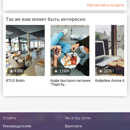
Просмотреть на карте
Так же вам может быть интересно
4389
11988
11767
ИTLE Bistro
Кафе быстрого питания
Кофейня Aroma Коф
"Парк Ку...
О сайте
Мы в соц. сетях
Рекламодателям
Вконтакте