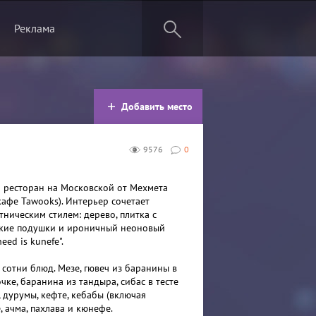
Реклама
Добавить место
9576
0
й ресторан на Московской от Мехмета
кафе Tawooks). Интерьер сочетает
ническим стилем: дерево, плитка с
ркие подушки и ироничный неоновый
need is kunefe".
 сотни блюд. Мезе, гювеч из баранины в
ке, баранина из тандыра, сибас в тесте
, дурумы, кефте, кебабы (включая
, ачма, пахлава и кюнефе.