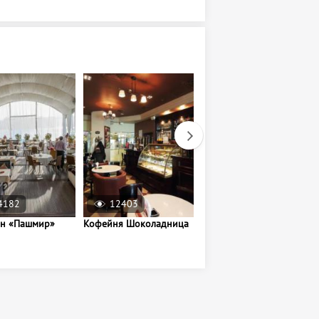
4182
12403
9355
ан «Пашмир»
Кофейня Шоколадница
Кофейня Cups