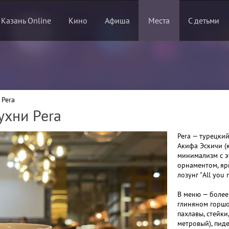
 Казань Online
Кино
Афиша
Места
С детьми
 Pera
ухни Pera
Pera — турецки
Акифа Эскичи (
минимализм с эт
орнаментом, я
лозунг "All you 
В меню — более
глиняном горшоч
пахлавы, стейки
метровый), пиде