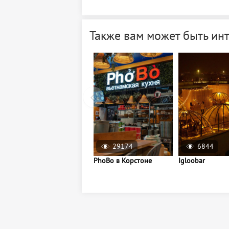
Также вам может быть ин
29174
6844
PhoBo в Корстоне
Igloobar