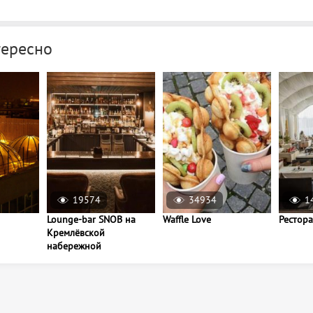
тересно
19574
34934
1
Lounge-bar SNOB на
Waffle Love
Рестор
Кремлёвской
набережной