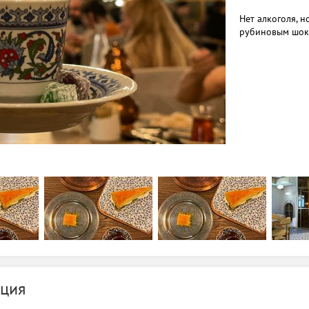
Нет алкоголя, н
рубиновым шоко
ция