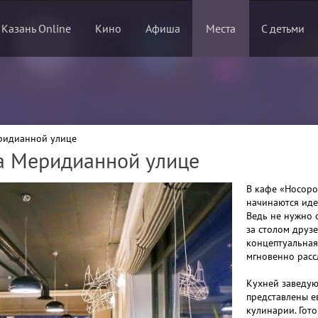
 Казань Online
Кино
Афиша
Места
С детьми
ридианной улице
а Меридианной улице
В кафе «Носоро
начинаются иде
Ведь не нужно 
за столом друз
концептуальная
мгновенно расс
Кухней заведую
представлены е
кулинарии. Гото