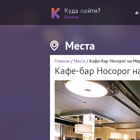
🔥
Места
Главная
/
Места
/ Кафе-бар Носорог на Ме
Кафе-бар Носорог н