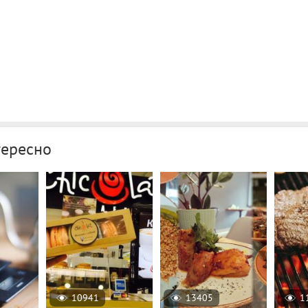
тересно
10941
13405
1