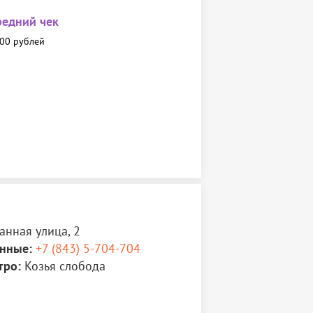
редний чек
00 рублей
нная улица, 2
нные:
+7 (843) 5-704-704
тро:
Козья слобода