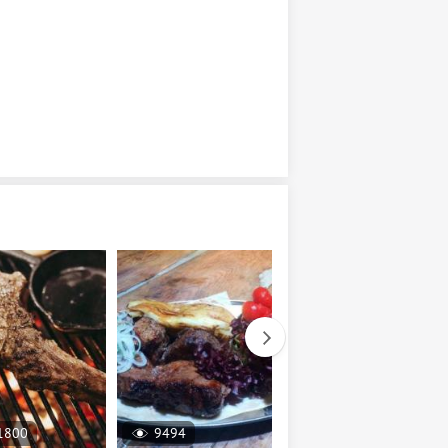
1800
9494
14857