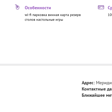
Особенности
С
wi-fi
парковка
винная карта
резерв
10
столов
настольные игры
Адрес:
Меридиа
Контактные да
Ближайшее ме