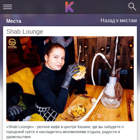
Назад к местам
Места
Shab Lounge
«Shab Lounge» - уютное кафе в центре Казани, где вы забудете о
городской суете и насладитесь мгновениями отдыха, радости и
удовольствия.