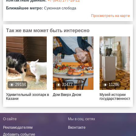
Контактные данные:
+7 (843) 277-18-22
Ближайшее метро:
Суконная слобода
Просмотреть на карте
Так же вам может быть интересно
29184
31477
11286
Удивительный зоопарк в
Дом Вверх Дном
Музей истории
Казани
государственност...
О сайте
Мы в соц. сетях
Рекламодателям
Вконтакте
Добавить событие