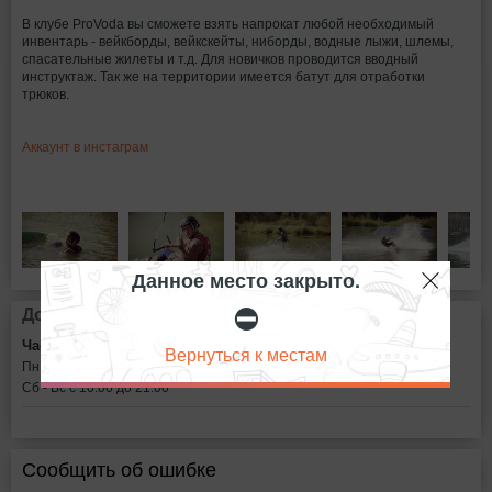
В клубе ProVoda вы сможете взять напрокат любой необходимый
инвентарь - вейкборды, вейкскейты, ниборды, водные лыжи, шлемы,
спасательные жилеты и т.д. Для новичков проводится вводный
инструктаж. Так же на территории имеется батут для отработки
трюков.
Аккаунт в инстаграм
Данное место закрыто.
⛔
Дополнительная информация
Часы работы:
Вернуться к местам
Пн - Пт c 12:00 до 21:00
Сб - Вс c 10:00 до 21:00
Сообщить об ошибке