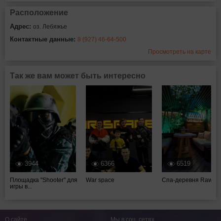
Расположение
Адрес:
оз. Лебяжье
Контактные данные:
8 (927) 46-64-500
Просмотреть на карте
Так же вам может быть интересно
3944
6366
6519
Площадка "Shooter" для
War space
Спа-деревня Rawai
игры в...
О сайте
Мы в соц. сетях