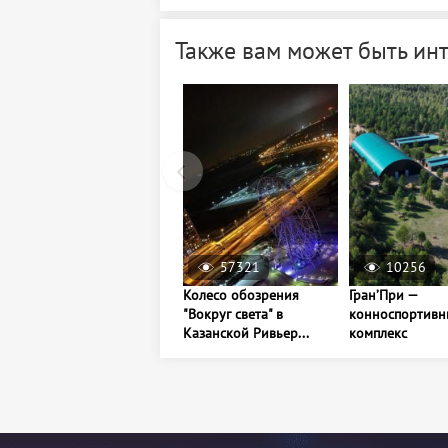
Также вам может быть ин
57321
10256
Колесо обозрения
Гран’При —
"Вокруг света" в
конноспортивн
Казанской Ривьер...
комплекс