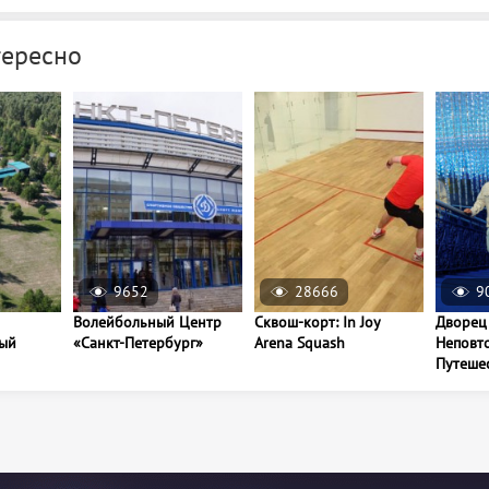
тересно
9652
28666
9
Волейбольный Центр
Сквош-корт: In Joy
Дворец
ый
«Санкт-Петербург»
Arena Squash
Неповт
Путешес