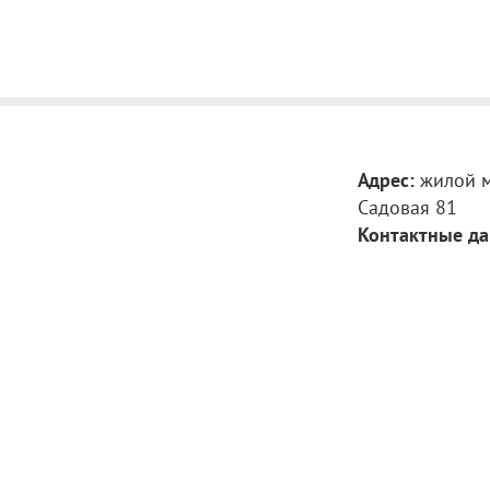
Работаем по пр
89991621161
Ограничение по 
Адрес:
жилой м
Садовая 81
Контактные да