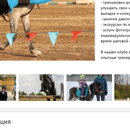
- тренировки дл
улучшить свои 
выездка и конк
- занятия джиг
- экскурсии по
- услуги фотог
индивидуальную
время шаговой 
В нашем клубе 
опытные тренер
удобные услови
каждому клиент
города, до вор
транспорт. На 
асфальтированн
парковка, где 
отдохнуть на п
эмоциями от о
животными.
Мы работаем с л
ция
подарочные се