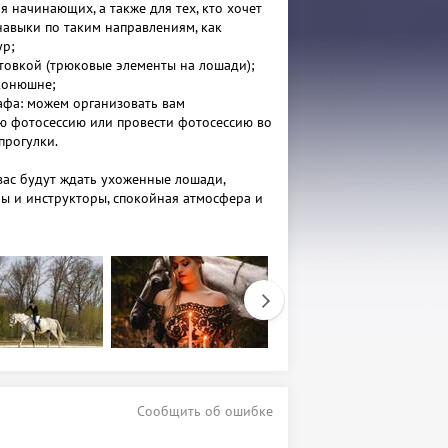
я начинающих, а также для тех, кто хочет
навыки по таким направлениям, как
ур;
итовкой (трюковые элементы на лошади);
 конюшне;
рафа: можем организовать вам
 фотосессию или провести фотосессию во
прогулки.
вас будут ждать ухоженные лошади,
ы и инструкторы, спокойная атмосфера и
я, а также индивидуальный подход к
у. Мы находимся недалеко от центра
от конюшни ходит общественный
своей машине можно доехать по
ой дороге. На территории клуба есть
вы можете оставить машину и спокойно
рироде, заряжаясь положительными
бщения с самыми благородными
юдьми любых возрастов, с двух лет. Есть
Сообщить об ошибке
ртификаты.