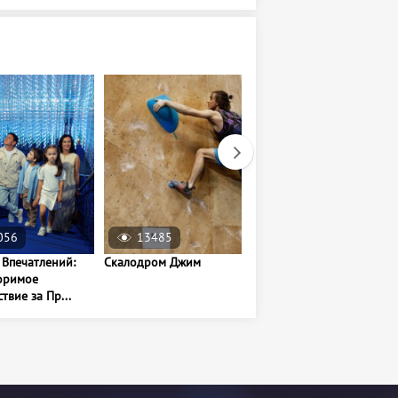
056
13485
74416
 Впечатлений:
Скалодром Джим
Тир Центр Стрелковой
оримое
подготовки "Булат"
твие за Пр...