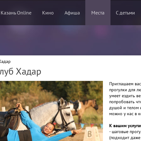
 Казань Online
Кино
Афиша
Места
С детьми
Хадар
луб Хадар
Приглашаем вас
прогулки для лю
умеет ездить ве
попробовать чт
душой и телом 
можно у нас в 
К вашим услуга
- шаговые прог
(подходит даже 