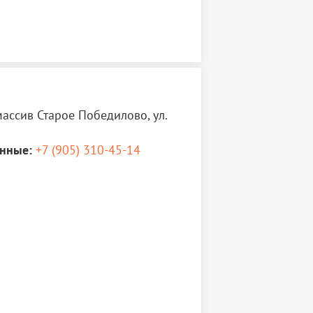
едварительной записи: 89053104514,
весу до 90 кг.
ассив Старое Победилово, ул.
нные:
+7 (905) 310-45-14