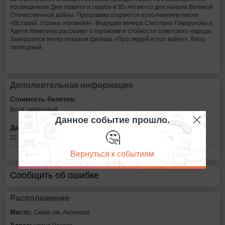
посвященное Дню памяти и скорби и 85-летию со дня начала Великой
Отечественной войны. Программа откроется исполнением песни
«Вставай, страна огромная». Ведущие вечера Светлана Говорунова и
Аделя Никитина расскажут о героизме и стойкости советского народа.
Завершится вечер показом фильма «Про людей и про войну». Вход
свободный.
Дополнительная информация
Стоимость билетов:
Вход свободный
Данное событие прошло.
Дата:
🤔
22 июня в 20:00
Вернуться к событиям
Сообщить об ошибке
Расположение
Место:
Сквер им. Аксенова