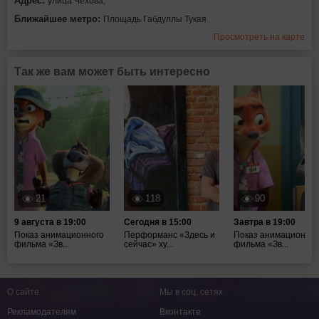
Адрес:
улица Чехова,
Ближайшее метро:
Площадь Габдуллы Тукая
Просмотреть на карте
Так же вам может быть интересно
21
118
90
9 августа в 19:00
Сегодня в 15:00
Завтра в 19:00
Показ анимационного
Перформанс «Здесь и
Показ анимационног
фильма «Зв...
сейчас» ху...
фильма «Зв...
О сайте
Мы в соц. сетях
Рекламодателям
Вконтакте