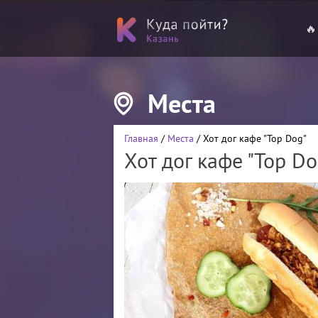
🔥
Места
Главная
/
Места
/ Хот дог кафе "Top Dog"
Хот дог кафе "Top Do