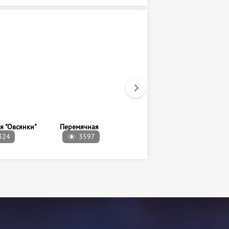
324
3597
16905
я "Овсянки"
Перемячная
Кофе-бар «Точка»