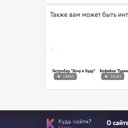
Также вам может быть ин
14065
16181
Гастробар "Хочу и Буду"
Кофейня "Гудин