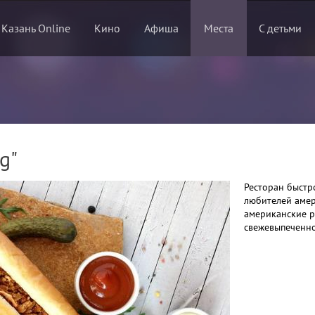
 Казань Online
Кино
Афиша
Места
С детьми
g"
Ресторан быстр
любителей амер
американские р
свежевыпеченно