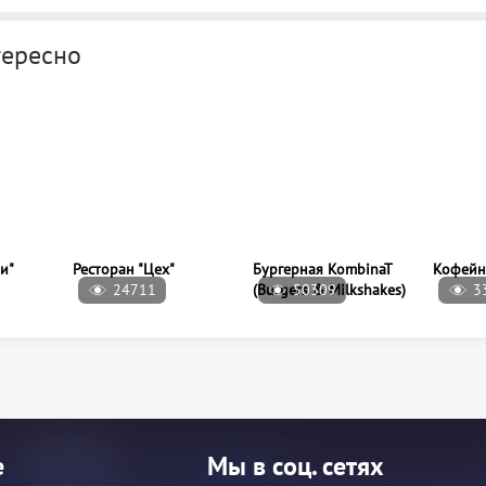
тересно
24711
50309
3
и"
Ресторан "Цех"
Бургерная KombinaT
Кофейн
(Burgers & Milkshakes)