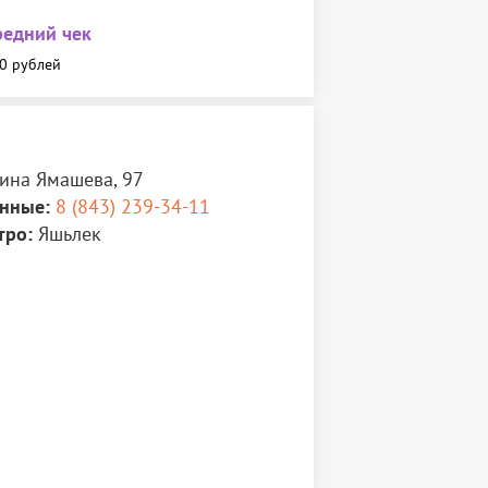
редний чек
0 рублей
аина Ямашева, 97
нные:
8 (843) 239-34-11
тро:
Яшьлек