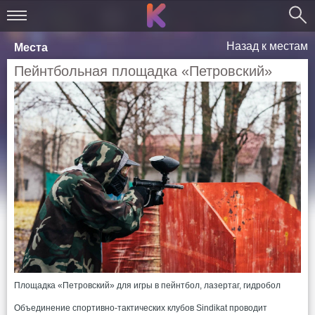
Назад к местам
Места
Пейнтбольная площадка «Петровский»
Площадка «Петровский» для игры в пейнтбол, лазертаг, гидробол
Объединение спортивно-тактических клубов Sindikat проводит