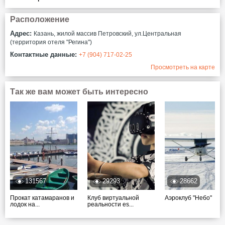
Расположение
Адрес:
Казань, жилой массив Петровский, ул.Центральная
(территория отеля "Регина")
Контактные данные:
+7 (904) 717-02-25
Просмотреть на карте
Так же вам может быть интересно
131567
29293
28662
Прокат катамаранов и
Клуб виртуальной
Аэроклуб "Небо"
лодок на...
реальности es...