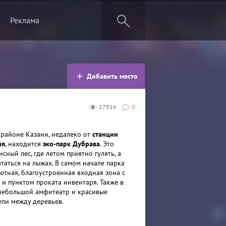
Реклама
Добавить место
27916
0
районе Казани, недалеко от
станции
ая
, находится
эко-парк Дубрава
. Это
ный лес, где летом приятно гулять, а
таться на лыжах. В самом начале парка
ютная, благоустроенная входная зона с
 и пунктом проката инвентаря. Также в
 небольшой амфитеатр и красивые
ели между деревьев.