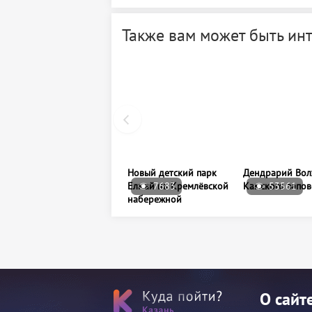
Также вам может быть ин
Новый детский парк
Дендрарий Вол
Елмай на Кремлёвской
7683
Камского запо
53561
набережной
О сайт