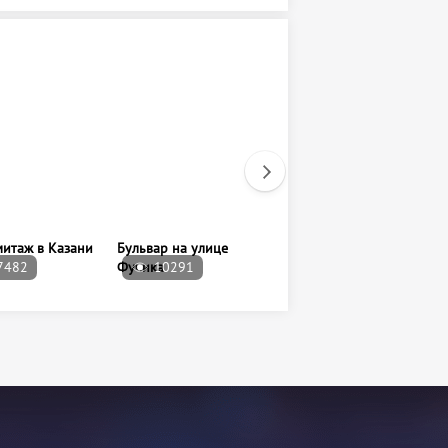
митаж в Казани
Бульвар на улице
Парк Петрова
7482
Фучика
10291
14729