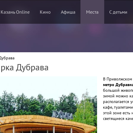
 Казань Online
Кино
Афиша
Места
С детьми
Дубрава
арка Дубрава
В Приволжском 
метро Дубравн
большой живопис
зимой можно ка
располагается у
кафе, туалетами
этой зоне есть
светящиеся кач