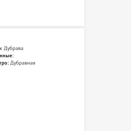
к Дубрава
нные:
тро:
Дубравная