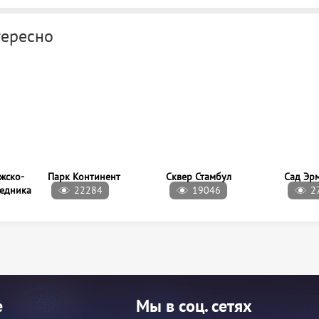
тересно
жско-
Парк Континент
Сквер Стамбул
Сад Эр
ведника
22284
19046
2
е
Мы в соц. сетях