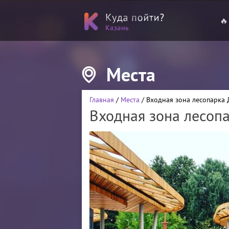
🔥
Места
Главная
/
Места
/ Входная зона лесопарка 
Входная зона лесоп