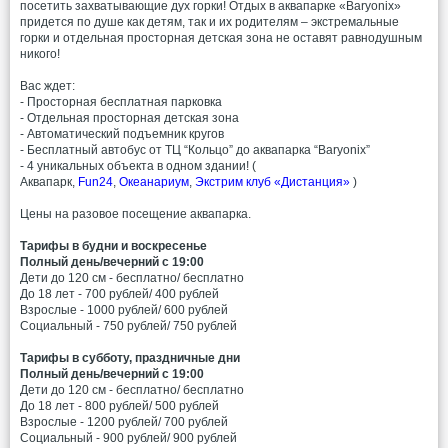
посетить захватывающие дух горки! Отдых в аквапарке «Baryonix»
придется по душе как детям, так и их родителям – экстремальные
горки и отдельная просторная детская зона не оставят равнодушным
никого!
Вас ждет:
- Просторная бесплатная парковка
- Отдельная просторная детская зона
- Автоматический подъемник кругов
- Бесплатный автобус от ТЦ “Кольцо” до аквапарка “Baryonix”
- 4 уникальных объекта в одном здании! (
Аквапарк,
Fun24
,
Океанариум
,
Экстрим клуб «Дистанция»
)
Цены на разовое посещение аквапарка.
Тарифы в будни и воскресенье
Полный день/вечерний с 19:00
Дети до 120 см - бесплатно/ бесплатно
До 18 лет - 700 рублей/ 400 рублей
Взрослые - 1000 рублей/ 600 рублей
Социальный - 750 рублей/ 750 рублей
Тарифы в субботу, праздничные дни
Полный день/вечерний с 19:00
Дети до 120 см - бесплатно/ бесплатно
До 18 лет - 800 рублей/ 500 рублей
Взрослые - 1200 рублей/ 700 рублей
Социальный - 900 рублей/ 900 рублей