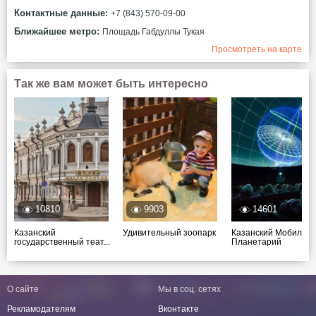
Контактные данные:
+7 (843) 570-09-00
Ближайшее метро:
Площадь Габдуллы Тукая
Просмотреть на карте
Так же вам может быть интересно
10810
9903
14601
Казанский
Удивительный зоопарк
Казанский Мобильн
государственный теат...
Планетарий
О сайте
Мы в соц. сетях
Рекламодателям
Вконтакте