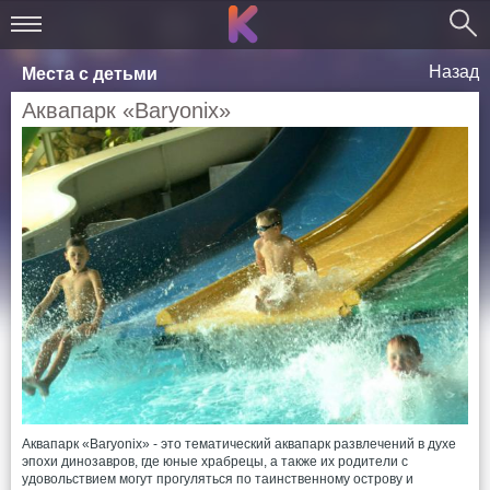
Назад
Места с детьми
Аквапарк «Baryonix»
Аквапарк «Baryonix» - это тематический аквапарк развлечений в духе
эпохи динозавров, где юные храбрецы, а также их родители с
удовольствием могут прогуляться по таинственному острову и