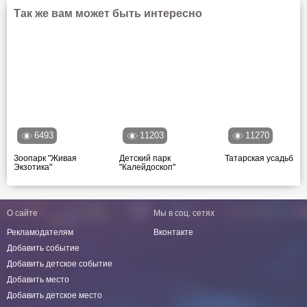
Так же вам может быть интересно
6493
11203
11270
Зоопарк "Живая
Детский парк
Татарская усадьба
Экзотика"
"Калейдоскоп"
О сайте
Мы в соц. сетях
Рекламодателям
Вконтакте
Добавить событие
Добавить детское событие
Добавить место
Добавить детское место