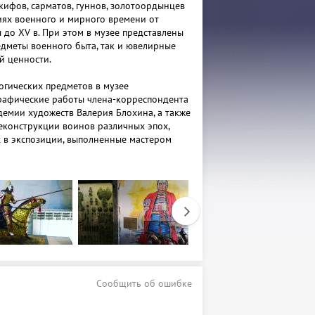
скифов, сарматов, гуннов, золотоордынцев
виях военного и мирного времени от
 до XV в. При этом в музее представлены
едметы военного быта, так и ювелирные
й ценности.
гических предметов в музее
рафические работы члена-корреспондента
демии художеств Валерия Блохина, а также
еконструкции воинов различных эпох,
 в экспозиции, выполненные мастером
чкаревым. Таким образом, картины и
еконструкции позволяют посетителям
инов прошлого и совместить свое
дметного мира с его воплощением в
тов:
т: 250 ₽
: 150 ₽
т: 150 ₽
Сообщить об ошибке