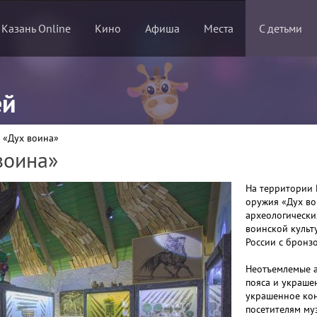
 Казань Online
Кино
Афиша
Места
С детьми
ей
 «Дух воина»
воина»
На территории 
оружия «Дух во
археологически
воинской культ
России с бронз
Неотъемлемые а
пояса и украше
украшенное кон
посетителям му