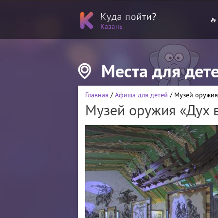
🔥
Места для дет
Главная
/
Афиша для детей
/ Музей оружия
Музей оружия «Дух 