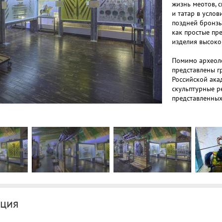
жизнь меотов, 
и татар в усло
поздней бронзы
как простые пр
изделия высоко
Помимо археоло
представлены г
Российской ака
скульптурные р
представленных
Александром Бо
скульптурные р
представить во
восприятие пре
миниатюре.
Стоимость биле
- Взрослый биле
- Детский билет
- Льготный биле
ция