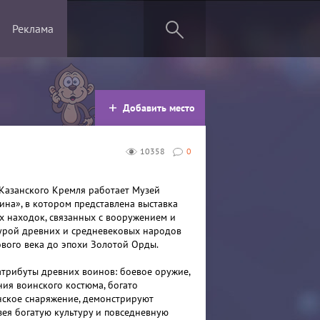
Реклама
Добавить место
10358
0
Казанского Кремля работает Музей
ина», в котором представлена выставка
х находок, связанных с вооружением и
урой древних и средневековых народов
ового века до эпохи Золотой Орды.
трибуты древних воинов: боевое оружие,
ния воинского костюма, богато
ское снаряжение, демонстрируют
зея богатую культуру и повседневную