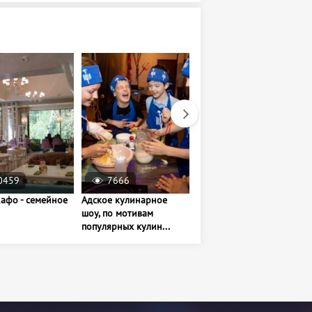
0459
7666
11672
Кафо - семейное
Адское кулинарное
Музей авторской
шоу, по мотивам
игрушки «Мишкин
популярных кулин...
Дом»