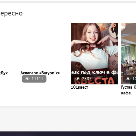
тересно
11112
2887
1
«Дух
Аквапарк «Baryonix»
101квест
Густав 
кафе