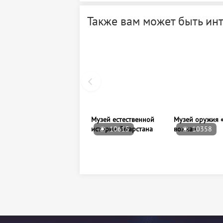
Также вам может быть ин
10615
10358
Музей естественной
Музей оружия 
истории Татарстана
воина»