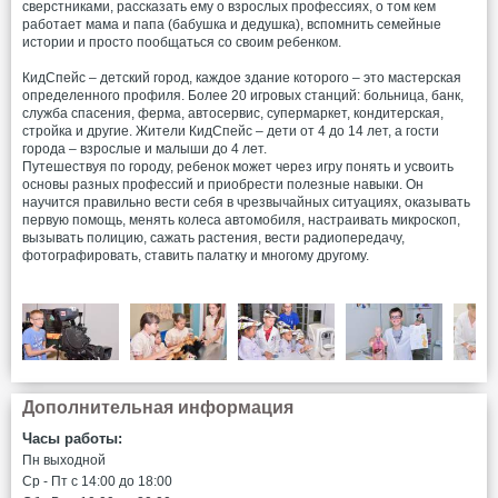
сверстниками, рассказать ему о взрослых профессиях, о том кем
работает мама и папа (бабушка и дедушка), вспомнить семейные
истории и просто пообщаться со своим ребенком.
КидСпейс – детский город, каждое здание которого – это мастерская
определенного профиля. Более 20 игровых станций: больница, банк,
служба спасения, ферма, автосервис, супермаркет, кондитерская,
стройка и другие. Жители КидСпейс – дети от 4 до 14 лет, а гости
города – взрослые и малыши до 4 лет.
Путешествуя по городу, ребенок может через игру понять и усвоить
основы разных профессий и приобрести полезные навыки. Он
научится правильно вести себя в чрезвычайных ситуациях, оказывать
первую помощь, менять колеса автомобиля, настраивать микроскоп,
вызывать полицию, сажать растения, вести радиопередачу,
фотографировать, ставить палатку и многому другому.
Дополнительная информация
Часы работы:
Пн выходной
Ср - Пт c 14:00 до 18:00