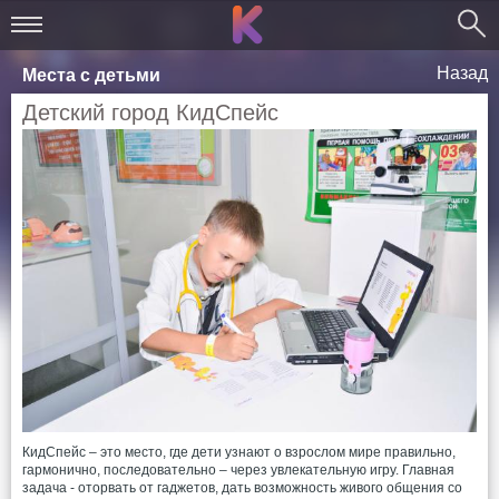
Назад
Места с детьми
Детский город КидСпейс
КидСпейс – это место, где дети узнают о взрослом мире правильно,
гармонично, последовательно – через увлекательную игру. Главная
задача - оторвать от гаджетов, дать возможность живого общения со