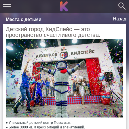
Назад
Места с детьми
Детский город КидСпейс — это
пространство счастливого детства.
● Уникальный детский центр Поволжья.
● Более 3000 кв. м ярких эмоций и впечатлений.