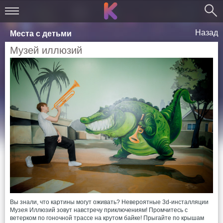
Назад
Места с детьми
Музей иллюзий
Вы знали, что картины могут оживать? Невероятные 3d-инсталляции
Музея Иллюзий зовут навстречу приключениям! Промчитесь с
ветерком по гоночной трассе на крутом байке! Прыгайте по крышам