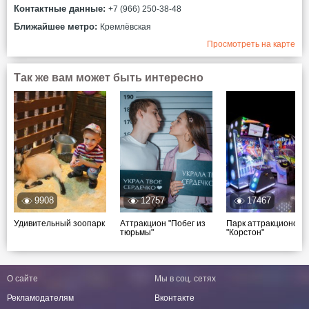
Контактные данные:
+7 (966) 250-38-48
Ближайшее метро:
Кремлёвская
Просмотреть на карте
Так же вам может быть интересно
9908
12757
17467
Удивительный зоопарк
Аттракцион "Побег из
Парк аттракционов
тюрьмы"
"Корстон"
О сайте
Мы в соц. сетях
Рекламодателям
Вконтакте